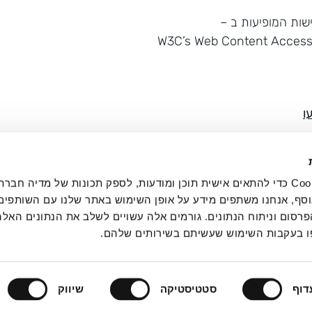
ות המופיעות ב –
W3C’s Web Content Accessib
ו
שוטים ונוחים לשימוש.
אנחנו משתמשים בקובצי Cookie כדי להתאים אישית תוכן ומודעות, לספק תכונות של מדיה
במכשירים ניידים.
סף, אנחנו משתפים מידע על אופן השימוש באתר שלנו עם השותפים 
סום וניתוח הנתונים. גורמים אלה עשויים לשלב את הנתונים האלה
וברורה ומאורגנים היטב באמצעות כותרות ורשימות.
 בעקבות השימוש שעשיתם בשירותים שלהם.
תרים והדפים באתר.
דוף
סטטיסטיקה
שיווק
קובל עם מקלדת, באמצעות תוסף הנגישות המותקן באתר.
יצירת קשר