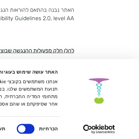
האתר נבנה בהתאם להוראות הנגיש
ility Guidelines 2.0, level AA
להלן חלק מפעולות ההנגשה שבוצע
– אמצעי הניווט וההתמצאות באתר פ
האתר עושה שימוש בעוגיות
– האתר רספונסיבי, מותאם לשימוש 
תנועת המשתמשים שלנו. בנו
מתחומי המדיה החברתית, הפר
– תכני האתר כתובים בשפה פשוטה 
אחר שסיפקתם או שהם אספו
– מבנה קבוע ואחיד לכלל תתי הא
בחירת
הכרחיות
תע
– קיימת תמיכה בדפוס השימוש המ
הסכמה