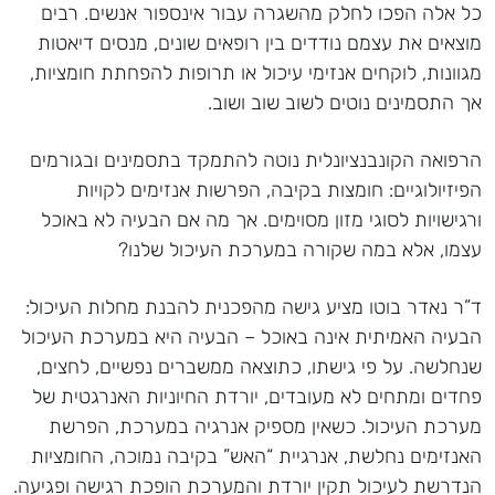
כל אלה הפכו לחלק מהשגרה עבור אינספור אנשים. רבים
מוצאים את עצמם נודדים בין רופאים שונים, מנסים דיאטות
מגוונות, לוקחים אנזימי עיכול או תרופות להפחתת חומציות,
אך התסמינים נוטים לשוב שוב ושוב.
הרפואה הקונבנציונלית נוטה להתמקד בתסמינים ובגורמים
הפיזיולוגיים: חומצות בקיבה, הפרשות אנזימים לקויות
ורגישויות לסוגי מזון מסוימים. אך מה אם הבעיה לא באוכל
עצמו, אלא במה שקורה במערכת העיכול שלנו?
ד”ר נאדר בוטו מציע גישה מהפכנית להבנת מחלות העיכול:
הבעיה האמיתית אינה באוכל – הבעיה היא במערכת העיכול
שנחלשה. על פי גישתו, כתוצאה ממשברים נפשיים, לחצים,
פחדים ומתחים לא מעובדים, יורדת החיוניות האנרגטית של
מערכת העיכול. כשאין מספיק אנרגיה במערכת, הפרשת
האנזימים נחלשת, אנרגיית “האש” בקיבה נמוכה, החומציות
הנדרשת לעיכול תקין יורדת והמערכת הופכת רגישה ופגיעה.