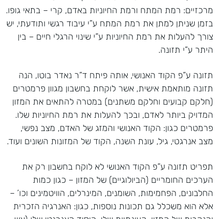
מרכזיים: רמת המתח ורמת החיוניות באדם, קרי – בתאי גופו.
בזמן שניתן למתן את רמת המתח ע”י עיבוד רגשי ותודעתי, יש
צורך להעלות את רמת החיוניות ע”י שינוי הרגלי חיים – בין
היתר ע”י תזונה.
תזונה ע”פ הקוד האנושי, אותה פיתח ד”ר נאדר בוטו, הנה
תזונה מותאמת אישית, אשר לוקחת בחשבון מגוון פרמטרים
(חלקם קבועים וחלקם משתנים) במטרה להתאים את המזון
המדויק ביותר לאדם, ובכך להעלות את רמת החיוניות שלו.
פרמטרים כגון: הקוד האנושי והמזג של האדם, מצב נפשי,
מצב אנרגטי, גיל, עונת השנה, הקוד של המזונות השונים ועוד.
תפריט תזונה ע”פ הקוד האנושי לא לוקח בחשבון רק את
הערכים החומריים (הביולוגיים) של המזון – כגון כמות
החלבונים, הפחמימות, השומנים, המינרלים, הוויטמינים וכו’ –
אלא הוא משכלל גם תכונות נוספות, כגון: האנרגיה הזכרית