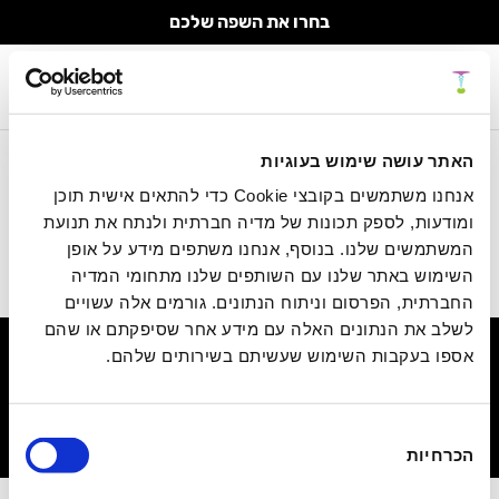
בחרו את השפה שלכם
לקבלת תוכן מעורר השראה!
עגלה
האתר עושה שימוש בעוגיות
עגלת המוצרים שלך
אני מאשר/ת לקבל ניוזלטר מנאדר בוטו בע"מ
אנחנו משתמשים בקובצי Cookie כדי להתאים אישית תוכן
Your cart is currently empty.
ומודעות, לספק תכונות של מדיה חברתית ולנתח את תנועת
המשתמשים שלנו. בנוסף, אנחנו משתפים מידע על אופן
השימוש באתר שלנו עם השותפים שלנו מתחומי המדיה
החברתית, הפרסום וניתוח הנתונים. גורמים אלה עשויים
לשלב את הנתונים האלה עם מידע אחר שסיפקתם או שהם
© כל הזכויות שמורות
|
אספו בעקבות השימוש שעשיתם בשירותים שלהם.
רפואת העתיד
אודות השיטה
מרכז הטיפולים
מסע התפתחות
אירועים
ערוץ וידאו
מאמרים
ספרים
הצהרת נגישות
מדיניות פרטיות
בחירת
תנאי שימוש ורכישה באתר
צור קשר
הכרחיות
הסכמה