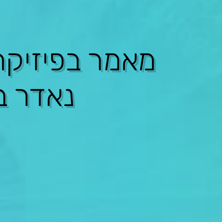
מאמר ב
פיזיק
נאדר ב