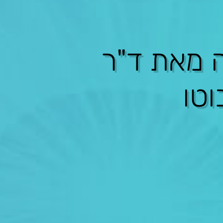
ה מאת ד"ר
וטו