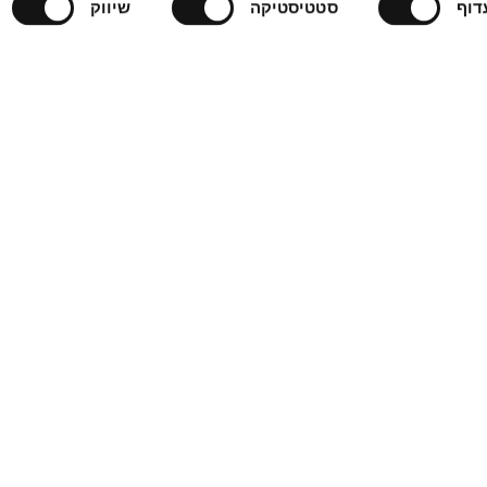
דוף
סטטיסטיקה
שיווק
יצירת קשר
ארצות
הברית
+1
דר בוטו בע"מ.
ארצות
דר בוטו בע"מ.
הברית
+1