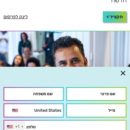
חדשה
תקציר >
לינק לפרסום
+1