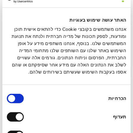
נוירו־אינטגרטיבית
תקציר >
לינק לפרסום
האתר עושה שימוש בעוגיות
אנחנו משתמשים בקובצי Cookie כדי להתאים אישית תוכן
ומודעות, לספק תכונות של מדיה חברתית ולנתח את תנועת
המשתמשים שלנו. בנוסף, אנחנו משתפים מידע על אופן
עיבוד ושחרור רגשי מהיר (FEEL): מסגרת סומטית
השימוש באתר שלנו עם השותפים שלנו מתחומי המדיה
להשלמת מעגל הסטרס בפחד הקשור לטראומה
החברתית, הפרסום וניתוח הנתונים. גורמים אלה עשויים
לשלב את הנתונים האלה עם מידע אחר שסיפקתם או שהם
תקציר >
לינק לפרסום
אספו בעקבות השימוש שעשיתם בשירותים שלהם.
בחירת
מחקר הערכה רגעית אקולוגית (EMA)
הכרחיות
הסכמה
פרוספקטיבי של ריטריט איוואסקה: חקירת
ההשפעה המיטיבה של חוויות פסיכדליות אקוטיות
תעדוף
על רגש ומיינדפולנס בחיי היומיום בשלב
התת-חריף