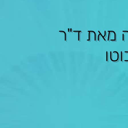
ה מאת ד"ר
וטו