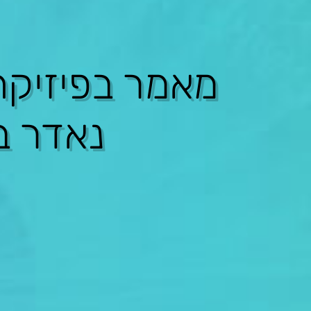
מאמר ב
פיזיק
נאדר ב