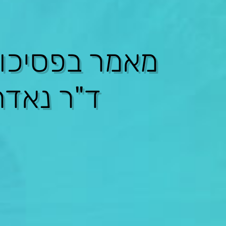
מאמר ב
פסיכו
ד"ר נאדר