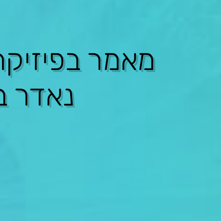
מאמר ב
פיזיק
נאדר ב