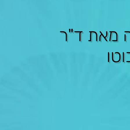
ה מאת ד"ר
וטו