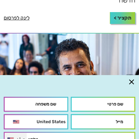
חדשה
תקציר >
לינק לפרסום