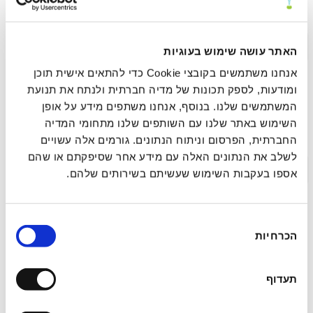
נוירו־אינטגרטיבית
תקציר >
לינק לפרסום
האתר עושה שימוש בעוגיות
אנחנו משתמשים בקובצי Cookie כדי להתאים אישית תוכן
ומודעות, לספק תכונות של מדיה חברתית ולנתח את תנועת
עיבוד ושחרור רגשי מהיר (FEEL): מסגרת סומטית
המשתמשים שלנו. בנוסף, אנחנו משתפים מידע על אופן
השימוש באתר שלנו עם השותפים שלנו מתחומי המדיה
להשלמת מעגל הסטרס בפחד הקשור לטראומה
החברתית, הפרסום וניתוח הנתונים. גורמים אלה עשויים
לשלב את הנתונים האלה עם מידע אחר שסיפקתם או שהם
תקציר >
לינק לפרסום
אספו בעקבות השימוש שעשיתם בשירותים שלהם.
בחירת
מחקר הערכה רגעית אקולוגית (EMA)
הכרחיות
הסכמה
פרוספקטיבי של ריטריט איוואסקה: חקירת
ההשפעה המיטיבה של חוויות פסיכדליות אקוטיות
תעדוף
על רגש ומיינדפולנס בחיי היומיום בשלב
התת-חריף