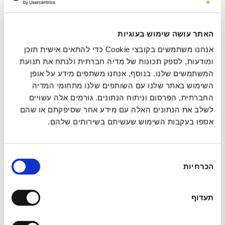
נוירו־אינטגרטיבית
תקציר >
לינק לפרסום
האתר עושה שימוש בעוגיות
אנחנו משתמשים בקובצי Cookie כדי להתאים אישית תוכן
ומודעות, לספק תכונות של מדיה חברתית ולנתח את תנועת
המשתמשים שלנו. בנוסף, אנחנו משתפים מידע על אופן
עיבוד ושחרור רגשי מהיר (FEEL): מסגרת סומטית
השימוש באתר שלנו עם השותפים שלנו מתחומי המדיה
להשלמת מעגל הסטרס בפחד הקשור לטראומה
החברתית, הפרסום וניתוח הנתונים. גורמים אלה עשויים
לשלב את הנתונים האלה עם מידע אחר שסיפקתם או שהם
תקציר >
לינק לפרסום
אספו בעקבות השימוש שעשיתם בשירותים שלהם.
בחירת
מחקר הערכה רגעית אקולוגית (EMA)
הכרחיות
הסכמה
פרוספקטיבי של ריטריט איוואסקה: חקירת
ההשפעה המיטיבה של חוויות פסיכדליות אקוטיות
תעדוף
על רגש ומיינדפולנס בחיי היומיום בשלב
התת-חריף