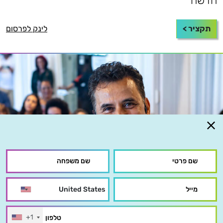
חדשה
תקציר >
לינק לפרסום
+1