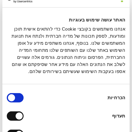
נוירו־אינטגרטיבית
תקציר >
לינק לפרסום
האתר עושה שימוש בעוגיות
אנחנו משתמשים בקובצי Cookie כדי להתאים אישית תוכן
ומודעות, לספק תכונות של מדיה חברתית ולנתח את תנועת
המשתמשים שלנו. בנוסף, אנחנו משתפים מידע על אופן
עיבוד ושחרור רגשי מהיר (FEEL): מסגרת סומטית
השימוש באתר שלנו עם השותפים שלנו מתחומי המדיה
להשלמת מעגל הסטרס בפחד הקשור לטראומה
החברתית, הפרסום וניתוח הנתונים. גורמים אלה עשויים
לשלב את הנתונים האלה עם מידע אחר שסיפקתם או שהם
תקציר >
לינק לפרסום
אספו בעקבות השימוש שעשיתם בשירותים שלהם.
בחירת
מחקר הערכה רגעית אקולוגית (EMA)
הכרחיות
הסכמה
פרוספקטיבי של ריטריט איוואסקה: חקירת
ההשפעה המיטיבה של חוויות פסיכדליות אקוטיות
תעדוף
על רגש ומיינדפולנס בחיי היומיום בשלב
התת-חריף