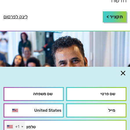
חדשה
תקציר >
לינק לפרסום
+1