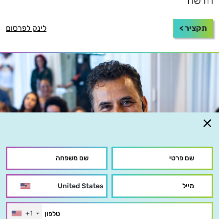
חדשה
תקציר >
לינק לפרסום
+1