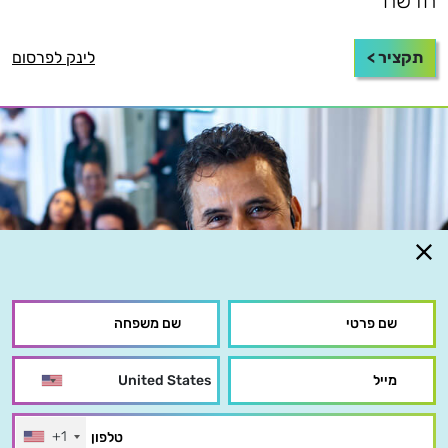
חדשה
תקציר >
לינק לפרסום
+1