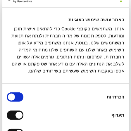
נוירו־אינטגרטיבית
תקציר >
לינק לפרסום
האתר עושה שימוש בעוגיות
אנחנו משתמשים בקובצי Cookie כדי להתאים אישית תוכן
ומודעות, לספק תכונות של מדיה חברתית ולנתח את תנועת
המשתמשים שלנו. בנוסף, אנחנו משתפים מידע על אופן
עיבוד ושחרור רגשי מהיר (FEEL): מסגרת סומטית
השימוש באתר שלנו עם השותפים שלנו מתחומי המדיה
להשלמת מעגל הסטרס בפחד הקשור לטראומה
החברתית, הפרסום וניתוח הנתונים. גורמים אלה עשויים
לשלב את הנתונים האלה עם מידע אחר שסיפקתם או שהם
תקציר >
לינק לפרסום
אספו בעקבות השימוש שעשיתם בשירותים שלהם.
בחירת
מחקר הערכה רגעית אקולוגית (EMA)
הכרחיות
הסכמה
פרוספקטיבי של ריטריט איוואסקה: חקירת
ההשפעה המיטיבה של חוויות פסיכדליות אקוטיות
תעדוף
על רגש ומיינדפולנס בחיי היומיום בשלב
התת-חריף