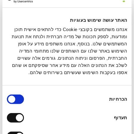
נוירו־אינטגרטיבית
תקציר >
לינק לפרסום
האתר עושה שימוש בעוגיות
אנחנו משתמשים בקובצי Cookie כדי להתאים אישית תוכן
ומודעות, לספק תכונות של מדיה חברתית ולנתח את תנועת
המשתמשים שלנו. בנוסף, אנחנו משתפים מידע על אופן
עיבוד ושחרור רגשי מהיר (FEEL): מסגרת סומטית
השימוש באתר שלנו עם השותפים שלנו מתחומי המדיה
להשלמת מעגל הסטרס בפחד הקשור לטראומה
החברתית, הפרסום וניתוח הנתונים. גורמים אלה עשויים
לשלב את הנתונים האלה עם מידע אחר שסיפקתם או שהם
תקציר >
לינק לפרסום
אספו בעקבות השימוש שעשיתם בשירותים שלהם.
בחירת
מחקר הערכה רגעית אקולוגית (EMA)
הכרחיות
הסכמה
פרוספקטיבי של ריטריט איוואסקה: חקירת
ההשפעה המיטיבה של חוויות פסיכדליות אקוטיות
תעדוף
על רגש ומיינדפולנס בחיי היומיום בשלב
התת-חריף