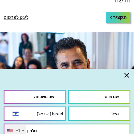
חדשה
תקציר >
לינק לפרסום
+1