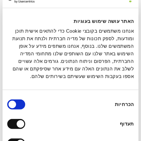
נוירו־אינטגרטיבית
תקציר >
לינק לפרסום
האתר עושה שימוש בעוגיות
אנחנו משתמשים בקובצי Cookie כדי להתאים אישית תוכן
ומודעות, לספק תכונות של מדיה חברתית ולנתח את תנועת
המשתמשים שלנו. בנוסף, אנחנו משתפים מידע על אופן
עיבוד ושחרור רגשי מהיר (FEEL): מסגרת סומטית
השימוש באתר שלנו עם השותפים שלנו מתחומי המדיה
להשלמת מעגל הסטרס בפחד הקשור לטראומה
החברתית, הפרסום וניתוח הנתונים. גורמים אלה עשויים
לשלב את הנתונים האלה עם מידע אחר שסיפקתם או שהם
תקציר >
לינק לפרסום
אספו בעקבות השימוש שעשיתם בשירותים שלהם.
בחירת
מחקר הערכה רגעית אקולוגית (EMA)
הכרחיות
הסכמה
פרוספקטיבי של ריטריט איוואסקה: חקירת
ההשפעה המיטיבה של חוויות פסיכדליות אקוטיות
תעדוף
על רגש ומיינדפולנס בחיי היומיום בשלב
התת-חריף