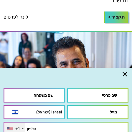
חדשה
תקציר >
לינק לפרסום
+1