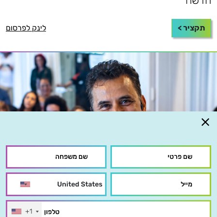
חדשה
תקציר >
לינק לפרסום
+1