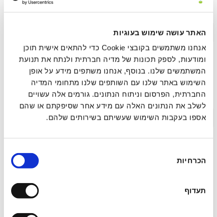
נוירו־אינטגרטיבית
תקציר >
לינק לפרסום
האתר עושה שימוש בעוגיות
אנחנו משתמשים בקובצי Cookie כדי להתאים אישית תוכן
ומודעות, לספק תכונות של מדיה חברתית ולנתח את תנועת
המשתמשים שלנו. בנוסף, אנחנו משתפים מידע על אופן
עיבוד ושחרור רגשי מהיר (FEEL): מסגרת סומטית
השימוש באתר שלנו עם השותפים שלנו מתחומי המדיה
להשלמת מעגל הסטרס בפחד הקשור לטראומה
החברתית, הפרסום וניתוח הנתונים. גורמים אלה עשויים
לשלב את הנתונים האלה עם מידע אחר שסיפקתם או שהם
תקציר >
לינק לפרסום
אספו בעקבות השימוש שעשיתם בשירותים שלהם.
בחירת
מחקר הערכה רגעית אקולוגית (EMA)
הכרחיות
הסכמה
פרוספקטיבי של ריטריט איוואסקה: חקירת
ההשפעה המיטיבה של חוויות פסיכדליות אקוטיות
תעדוף
על רגש ומיינדפולנס בחיי היומיום בשלב
התת-חריף