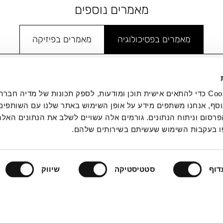
מאמרים נוספים
מאמרים בפסיכולוגיה
מאמרים בפיזיקה
מי האינטליגנציה
יס שלושת חלקי הנשמה:
אנחנו משתמשים בקובצי Cookie כדי להתאים אישית תוכן ומודעות, לספק תכונות של מדיה
תקציר
אינטגרטיבית מותאמת
סף, אנחנו משתפים מידע על אופן השימוש באתר שלנו עם השותפים 
סום וניתוח הנתונים. גורמים אלה עשויים לשלב את הנתונים האלה
שי, מנטלי ואינטואיטיבי
 בעקבות השימוש שעשיתם בשירותים שלהם.
תרפיית רגרסיה טרנס־זמנית (TTRT)
דוף
סטטיסטיקה
שיווק
יצירת קשר
רים לטראומה: מסגרת
תקציר
גרטיבית