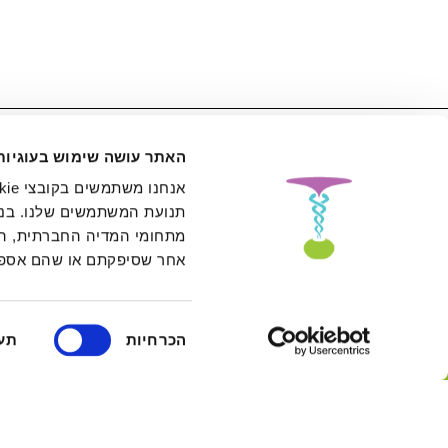
מודל תשעת תחו
האתר עושה שימוש בעוגיות
האנושית על בס
לקראת מסגרת 
תנועת המשתמשים שלנו. בנו
מתחומי המדיה החברתית, הפר
אישית לתפקוד רג
אחר שסיפקתם או שהם אספו
בחירת
הכרחיות
תע
הסכמה
לתסמינים הקשו
צרו איתנו קשר בווצאפ
חקר נוירו־אינט